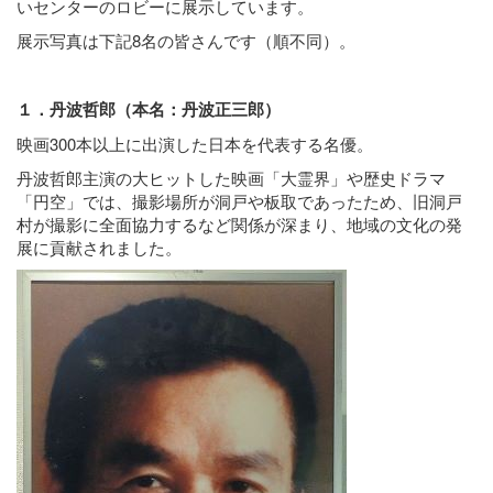
いセンターのロビーに展示しています。
展示写真は下記8名の皆さんです（順不同）。
１．丹波哲郎（本名：丹波正三郎）
映画300本以上に出演した日本を代表する名優。
丹波哲郎主演の大ヒットした映画「大霊界」や歴史ドラマ
「円空」では、撮影場所が洞戸や板取であったため、旧洞戸
村が撮影に全面協力するなど関係が深まり、地域の文化の発
展に貢献されました。