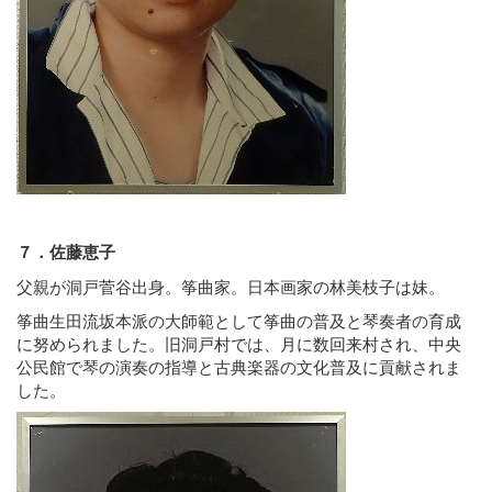
７．佐藤恵子
父親が洞戸菅谷出身。筝曲家。日本画家の林美枝子は妹。
筝曲生田流坂本派の大師範として筝曲の普及と琴奏者の育成
に努められました。旧洞戸村では、月に数回来村され、中央
公民館で琴の演奏の指導と古典楽器の文化普及に貢献されま
した。