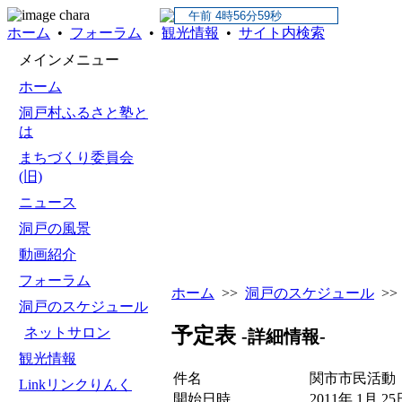
ホーム
•
フォーラム
•
観光情報
•
サイト内検索
メインメニュー
ホーム
洞戸村ふるさと塾と
は
まちづくり委員会
(旧)
ニュース
洞戸の風景
動画紹介
フォーラム
ホーム
>>
洞戸のスケジュール
>>
洞戸のスケジュール
予定表
ネットサロン
-詳細情報-
観光情報
件名
関市市民活動（
Linkリンクりんく
開始日時
2011年 1月 25