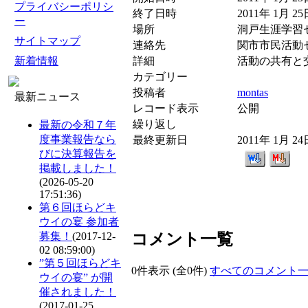
プライバシーポリシ
終了日時
2011年 1月 25
ー
場所
洞戸生涯学習
サイトマップ
連絡先
関市市民活動セン
詳細
活動の共有と
新着情報
カテゴリー
投稿者
montas
最新ニュース
レコード表示
公開
繰り返し
最新の令和７年
度事業報告なら
最終更新日
2011年 1月 2
びに決算報告を
掲載しました！
(2026-05-20
17:51:36)
第６回ほらどキ
ウイの宴 参加者
コメント一覧
募集！
(2017-12-
02 08:59:00)
”第５回ほらどキ
0件表示 (全0件)
すべてのコメント
ウイの宴” が開
催されました！
(2017-01-25