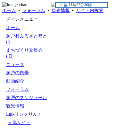
ホーム
•
フォーラム
•
観光情報
•
サイト内検索
メインメニュー
ホーム
洞戸村ふるさと塾と
は
まちづくり委員会
(旧)
ニュース
洞戸の風景
動画紹介
フォーラム
洞戸のスケジュール
観光情報
Linkリンクりんく
人気サイト