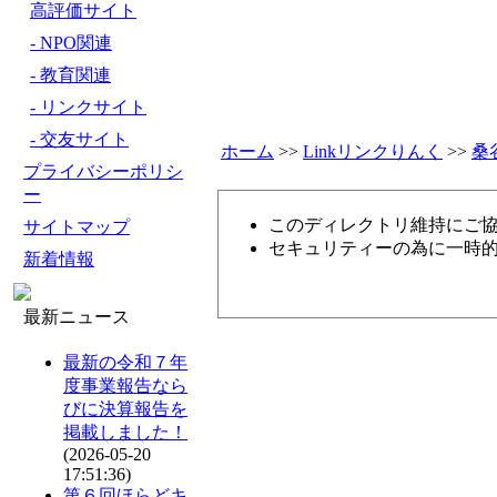
高評価サイト
- NPO関連
- 教育関連
- リンクサイト
- 交友サイト
ホーム
>>
Linkリンクりんく
>>
桑
プライバシーポリシ
ー
このディレクトリ維持にご
サイトマップ
セキュリティーの為に一時的
新着情報
最新ニュース
最新の令和７年
度事業報告なら
びに決算報告を
掲載しました！
(2026-05-20
17:51:36)
第６回ほらどキ