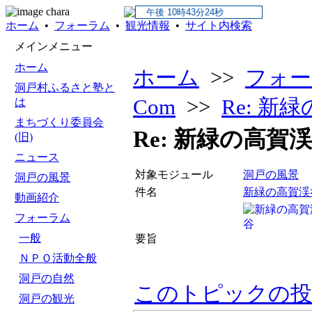
ホーム
•
フォーラム
•
観光情報
•
サイト内検索
メインメニュー
ホーム
ホーム
>>
フォー
洞戸村ふるさと塾と
Com
>>
Re: 新
は
まちづくり委員会
Re: 新緑の高賀
(旧)
ニュース
対象モジュール
洞戸の風景
洞戸の風景
件名
新緑の高賀
動画紹介
フォーラム
一般
要旨
ＮＰＯ活動全般
洞戸の自然
このトピックの投
洞戸の観光