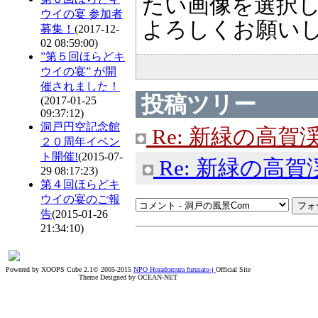
たい画像を選択
ウイの宴 参加者
よろしくお願い
募集！
(2017-12-
02 08:59:00)
”第５回ほらどキ
ウイの宴” が開
催されました！
投稿ツリー
(2017-01-25
09:37:12)
洞戸円空記念館
Re: 新緑の高賀
２０周年イベン
ト開催!
(2015-07-
Re: 新緑の高賀
29 08:17:23)
第４回ほらどキ
ウイの宴のご報
告
(2015-01-26
21:34:10)
Powered by XOOPS Cube 2.1© 2005-2015
NPO Horadomura furusato-j
Official Site
Theme Designed by OCEAN-NET