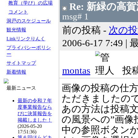
教育（学び）の広場
Re: 新緑の高
コメント
msg# 1
洞戸のスケジュール
前の投稿 -
次の投
観光情報
Linkリンクりんく
2006-6-17 7:49 |
プライバシーポリシ
ー
サイトマップ
montas
投稿数
新着情報
画像の投稿の仕
最新ニュース
ただきましたの
最新の令和７年
あの方法は投稿
度事業報告なら
びに決算報告を
の風景への”画像
掲載しました！
(2026-05-20
中の参照ボタン
17:51:36)
第６回ほらどキ