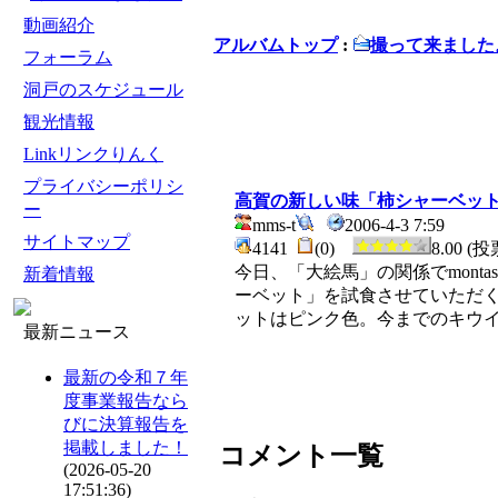
動画紹介
アルバムトップ
:
撮って来ました
フォーラム
洞戸のスケジュール
観光情報
Linkリンクりんく
プライバシーポリシ
高賀の新しい味「柿シャーベッ
ー
mms-t
2006-4-3 7:59
サイトマップ
4141
(0)
8.00 (投
今日、「大絵馬」の関係でmon
新着情報
ーベット」を試食させていただ
ットはピンク色。今までのキウ
最新ニュース
最新の令和７年
度事業報告なら
びに決算報告を
掲載しました！
コメント一覧
(2026-05-20
17:51:36)