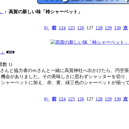
。
: 高賀の新しい味「柿シャーベット」
[<
前
124
125
126
127
128
129
130
次
ト」
票数 1)
tasさんと協力者のｍさんと一緒に高賀神社へ出かけたら、円
く機会がありました。その美味しさに思わずシャッターを切り
イシャーベットに加え、赤、黄、緑三色のシャーベットが揃っ
[<
前
124
125
126
127
128
129
130
次