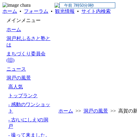
ホーム
•
フォーラム
•
観光情報
•
サイト内検索
メインメニュー
ホーム
洞戸村ふるさと塾と
は
まちづくり委員会
(旧)
ニュース
洞戸の風景
高人気
トップランク
- 感動のワンショッ
ト
ホーム
>>
洞戸の風景
>> 高賀の
- 古(いにしえ)の洞
戸
- 撮って来ました。