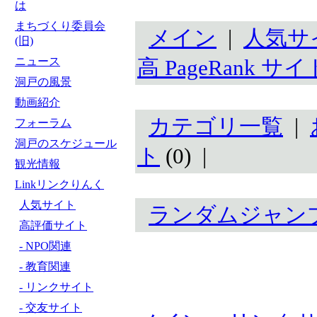
は
まちづくり委員会
メイン
|
人気サ
(旧)
ニュース
高 PageRank サイ
洞戸の風景
動画紹介
カテゴリ一覧
|
フォーラム
洞戸のスケジュール
ト
(0) |
観光情報
Linkリンクりんく
人気サイト
ランダムジャン
高評価サイト
- NPO関連
- 教育関連
- リンクサイト
- 交友サイト