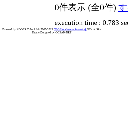
0件表示 (全0件)
す
execution time : 0.783 se
Powered by XOOPS Cube 2.1© 2005-2015
NPO Horadomura furusato-j
Official Site
Theme Designed by OCEAN-NET