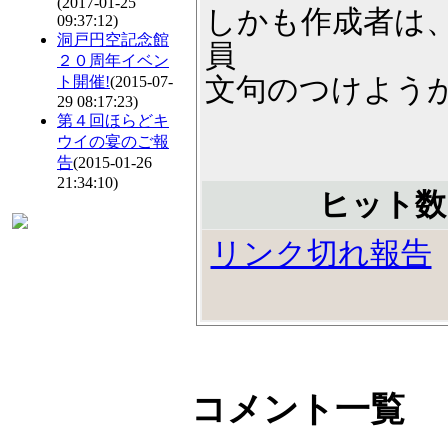
(2017-01-25
しかも作成者は
09:37:12)
洞戸円空記念館
員
２０周年イベン
ト開催!
(2015-07-
文句のつけよう
29 08:17:23)
第４回ほらどキ
ウイの宴のご報
告
(2015-01-26
21:34:10)
ヒット数
リンク切れ報告
コメント一覧