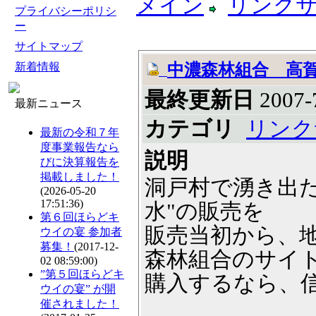
メイン
リンク
プライバシーポリシ
ー
サイトマップ
新着情報
中濃森林組合 高
最終更新日
2007-7
最新ニュース
カテゴリ
リンク
最新の令和７年
度事業報告なら
説明
びに決算報告を
掲載しました！
洞戸村で湧き出
(2026-05-20
17:51:36)
水"の販売を
第６回ほらどキ
販売当初から、
ウイの宴 参加者
募集！
(2017-12-
森林組合のサイ
02 08:59:00)
”第５回ほらどキ
購入するなら、
ウイの宴” が開
催されました！