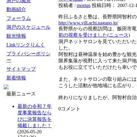
洞戸の風景
投稿者 :
montas
投稿日時： 2007-12-10
動画紹介
昨日ふるさと塾は、長野県阿智村の
フォーラム
http://www.vill.achi.nagano.jp/
洞戸のスケジュール
長野県からの視察訪問は、飯田市竜
初の視察を受けました(ニュース)
観光情報
洞戸ネットサロンを見ていただいた
Linkリンクりんく
した。
プライバシーポリシ
阿智村は昼神温泉を始め豊かな観光
ー
限界集落が視野に入って来た洞戸地
もお役に立てていただけたら幸いで
サイトマップ
新着情報
また、ネットサロンの取り組みには
こうした活動が他地域にも広がり、
最新ニュース
終わりになりましたが、阿智村自治
最新の令和７年
0コメント
度事業報告なら
びに決算報告を
掲載しました！
(2026-05-20