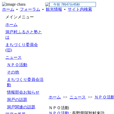
ホーム
•
フォーラム
•
観光情報
•
サイト内検索
メインメニュー
ホーム
洞戸村ふるさと塾と
は
まちづくり委員会
(旧)
ニュース
ＮＰＯ活動
その他
まちづくり委員会活
動
情報部会お知らせ
ホーム
>>
ニュース
>>
ＮＰＯ活
洞戸の話題
洞戸関連の話題
ＮＰＯ活動
ＮＰＯ活動
: 長野県阿智村来訪